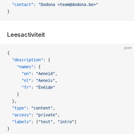
  "contact"
: 
"Dodona <team@dodona.be>"
}
Leesactiviteit
json
{
  "description"
: {
    "names"
: {
      "en"
: 
"Aeneid"
,
      "nl"
: 
"Aeneis"
,
      "fr"
: 
"Énéide"
    }
  },
  "type"
: 
"content"
,
  "access"
: 
"private"
,
  "labels"
: [
"test"
, 
"intro"
]
}