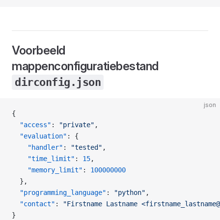
Voorbeeld
mappenconfiguratiebestand
dirconfig.json
json
{
  "access"
: 
"private"
,
  "evaluation"
: {
    "handler"
: 
"tested"
,
    "time_limit"
: 
15
,
    "memory_limit"
: 
100000000
  },
  "programming_language"
: 
"python"
,
  "contact"
: 
"Firstname Lastname <firstname_lastname@
}