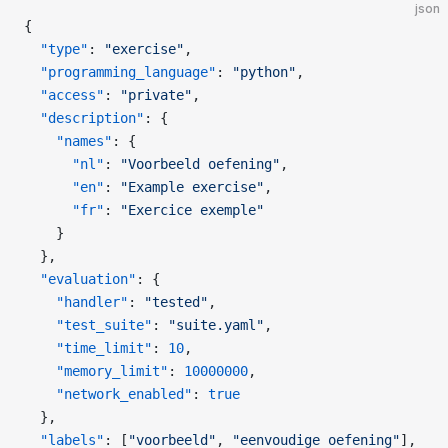
json
{
  "type"
: 
"exercise"
,
  "programming_language"
: 
"python"
,
  "access"
: 
"private"
,
  "description"
: {
    "names"
: {
      "nl"
: 
"Voorbeeld oefening"
,
      "en"
: 
"Example exercise"
,
      "fr"
: 
"Exercice exemple"
    }
  },
  "evaluation"
: {
    "handler"
: 
"tested"
,
    "test_suite"
: 
"suite.yaml"
,
    "time_limit"
: 
10
,
    "memory_limit"
: 
10000000
,
    "network_enabled"
: 
true
  },
  "labels"
: [
"voorbeeld"
, 
"eenvoudige oefening"
],