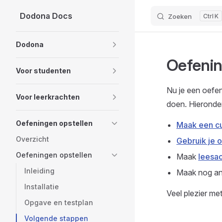
Dodona Docs
Zoeken
K
Skip to content
Sidebar Navigation
Dodona
Oefenin
Voor studenten
Nu je een oefen
Voor leerkrachten
doen. Hieronde
Oefeningen opstellen
Maak een cu
Overzicht
Gebruik je 
Oefeningen opstellen
Maak
leesac
Inleiding
Maak nog an
Installatie
Veel plezier me
Opgave en testplan
Volgende stappen