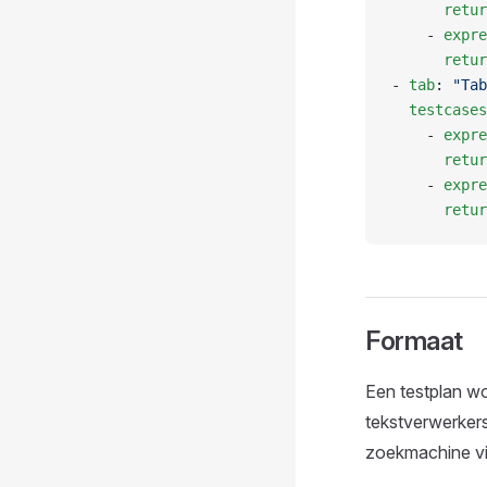
      retur
    - 
expre
      retur
- 
tab
: 
"Tab
  testcases
    - 
expre
      retur
    - 
expre
      retur
Formaat
Een testplan wo
tekstverwerkers
zoekmachine vin