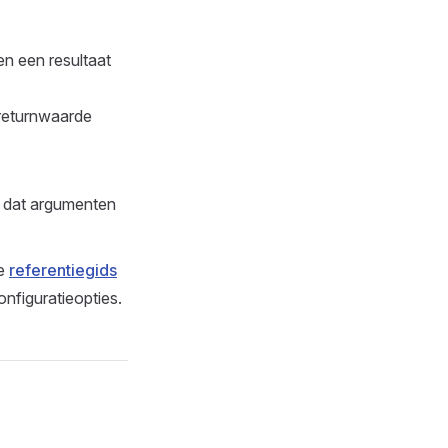
en een resultaat
 returnwaarde
 dat argumenten
de
referentiegids
onfiguratieopties.