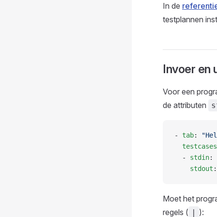
In de
referenti
testplannen ins
Invoer en 
Voor een progra
de attributen
s
- 
tab
: 
"Hel
  testcases
  - 
stdin
: 
    stdout
:
Moet het progr
regels (
):
|