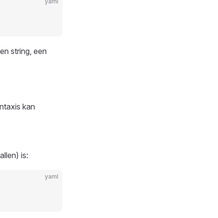
yaml
en string, een
ntaxis kan
len) is:
yaml