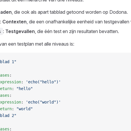
laden
, die ook als apart tabblad getoond worden op Dodona.
:
Contexten
, die een onafhankelijke eenheid van testgevallen 
:
Testgevallen
, die één test en zijn resultaten bevatten.
s
an een testplan met alle niveaus is:
blad 1"
ases
:
xpression
: 
'echo("hello")'
eturn
: 
"hello"
ases
:
xpression
: 
'echo("world")'
eturn
: 
"world"
blad 2"
ases
: