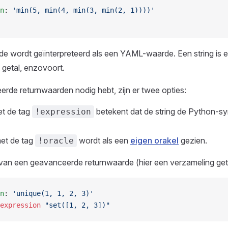
n
: 
'min(5, min(4, min(3, min(2, 1))))'
e wordt geïnterpreteerd als een YAML-waarde. Een string is e
 getal, enzovoort.
erde returnwaarden nodig hebt, zijn er twee opties:
et de tag
betekent dat de string de Python-sy
!expression
et de tag
wordt als een
eigen orakel
gezien.
!oracle
an een geavanceerde returnwaarde (hier een verzameling getal
n
: 
'unique(1, 1, 2, 3)'
expression
 "set([1, 2, 3])"