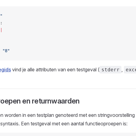
"
:
|
 
"8"
egids
vind je alle attributen van een testgeval (
,
stderr
exc
roepen en returnwaarden
 worden in een testplan genoteerd met een stringvoorstelling 
yntaxis. Een testgeval met een aantal functieoproepen is: