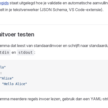
egids
staat uitgelegd hoe je validatie en automatische aanvulli
telt in je tekstverwerker (JSON Schema, VS Code-extensie).
uitvoer testen
mma dat leest van standaardinvoer en schrijft naar standaardui
en
:
tdin
stdout
lo"
:
"Alice"
 
"Hello Alice"
amma meerdere regels invoer lezen, gebruik dan een YAML-str