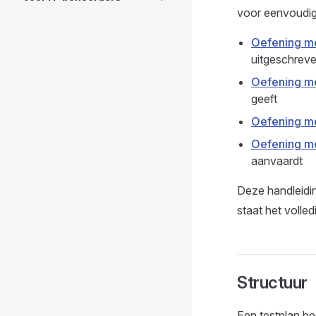
voor eenvoudig
Oefening me
uitgeschrev
Oefening me
geeft
Oefening me
Oefening m
aanvaardt
Deze handleidi
staat het volled
Structuur
Een testplan bes