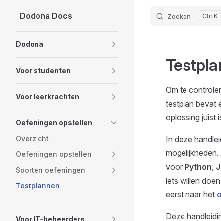
Dodona Docs
Zoeken
K
Skip to content
Sidebar Navigation
Dodona
Testpla
Voor studenten
Om te controler
Voor leerkrachten
testplan bevat e
oplossing juist i
Oefeningen opstellen
Overzicht
In deze handlei
mogelijkheden.
Oefeningen opstellen
voor
Python
,
J
Soorten oefeningen
iets willen doe
Testplannen
eerst naar het
o
Deze handleidi
Voor IT-beheerders