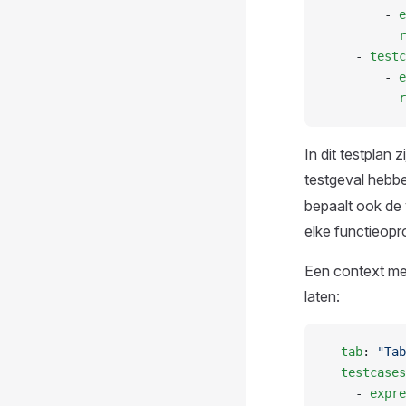
        - 
e
          r
    - 
testc
        - 
e
          r
In dit testplan 
testgeval hebbe
bepaalt ook de
elke functieopr
Een context me
laten:
- 
tab
: 
"Tab
  testcases
    - 
expre