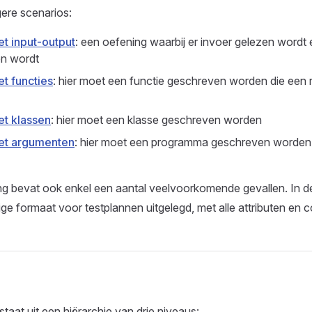
ere scenarios:
t input-output
: een oefening waarbij er invoer gelezen wordt 
en wordt
t functies
: hier moet een functie geschreven worden die een
t klassen
: hier moet een klasse geschreven worden
et argumenten
: hier moet een programma geschreven worden
ng bevat ook enkel een aantal veelvoorkomende gevallen. In 
ige formaat voor testplannen uitgelegd, met alle attributen en c
taat uit een hiërarchie van drie niveaus: