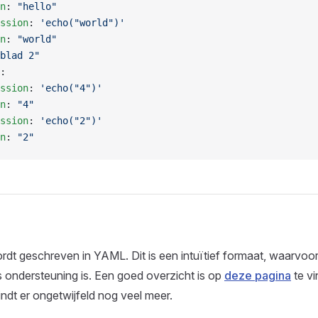
n
: 
"hello"
ssion
: 
'echo("world")'
n
: 
"world"
blad 2"
:
ssion
: 
'echo("4")'
n
: 
"4"
ssion
: 
'echo("2")'
n
: 
"2"
rdt geschreven in YAML. Dit is een intuïtief formaat, waarvoor 
 ondersteuning is. Een goed overzicht is op
deze pagina
te vi
dt er ongetwijfeld nog veel meer.