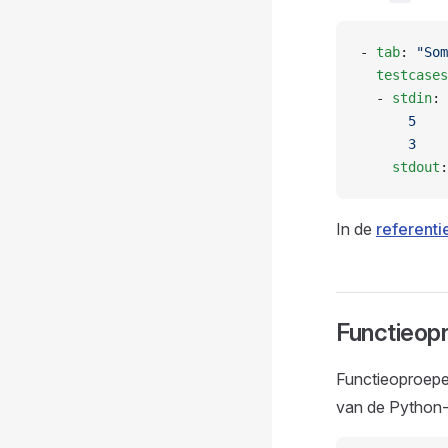
- 
tab
: 
"Som
  testcases
  - 
stdin
: 
      5
      3
    stdout
:
In de
referenti
Functieop
Functieoproepen
van de Python-s