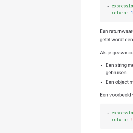
- 
expressio
  return
: 
1
Een returnwaard
getal wordt een
Als je geavance
Een string m
gebruiken.
Een object m
Een voorbeeld v
- 
expressio
  return
: 
!