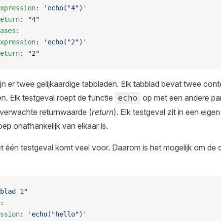
xpression
: 
'echo("4")'
eturn
: 
"4"
ases
:
xpression
: 
'echo("2")'
eturn
: 
"2"
zijn er twee gelijkaardige tabbladen. Elk tabblad bevat twee cont
n. Elk testgeval roept de functie
op met een andere pa
echo
 verwachte returnwaarde (
return
). Elk testgeval zit in een eig
oep onafhankelijk van elkaar is.
t één testgeval komt veel voor. Daarom is het mogelijk om de
blad 1"
:
ssion
: 
'echo("hello")'