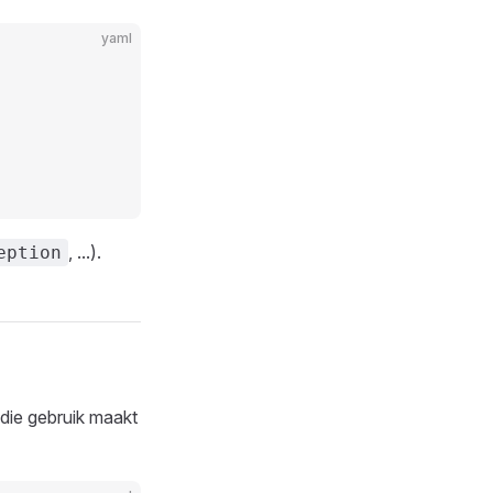
yaml
, ...).
eption
die gebruik maakt