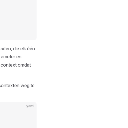
exten, die elk één
rameter en
en context omdat
 contexten weg te
yaml