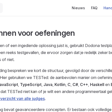
Main Navigation
Nieuws
FAQ
Hand
nnen voor oefeningen
en of een ingediende oplossing juist is, gebruikt Dodona testp
en reeks testgevallen, die ervoor zorgen dat je redelijk zeker b
s of niet.
ding bespreken we kort de structuur, gevolgd door de verschill
 Hier gebruiken we TESTed: de aanbevolen manier om oefeni
avaScript
,
TypeScript
,
Java
,
Kotlin
,
C
,
C#
,
C++
,
Haskell
en
n dat TESTed niet kan of je wilt een andere programmeertaal geb
verzicht van alle judges
.
ng bevat geavanceerdere concepten. Er bestaan ook volledig