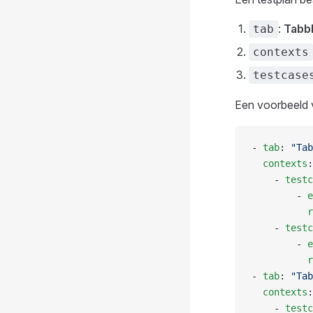
:
Tabb
tab
contexts
testcase
Een voorbeeld v
- 
tab
: 
"Tab
  contexts
:
    - 
testc
        - 
e
          r
    - 
testc
        - 
e
          r
- 
tab
: 
"Tab
  contexts
:
    - 
testc