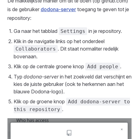
De makkelijkste manier om dit te doen (op github.com)
is de gebruiker
dodona-server
toegang te geven tot je
repository:
Ga naar het tabblad
in je repository.
Settings
Klik in de navigatie links op het onderdeel
. Dit staat normaliter redelijk
Collaborators
bovenaan.
Klik op de centrale groene knop
.
Add people
Typ
dodona-server
in het zoekveld dat verschijnt en
kies de juiste gebruiker (ook te herkennen aan het
blauwe Dodona-logo).
Klik op de groene knop
Add dodona-server to
.
this repository