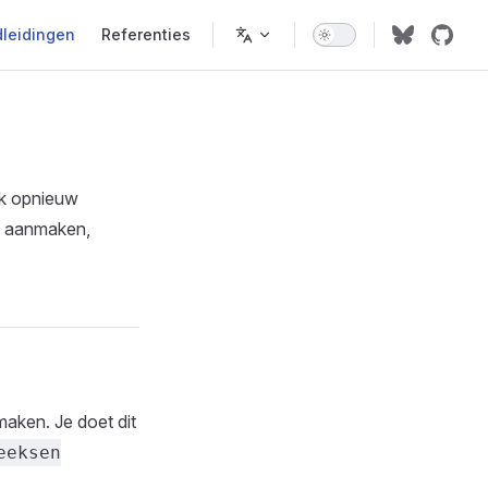
leidingen
Referenties
lk opnieuw
n aanmaken,
aken. Je doet dit
eeksen