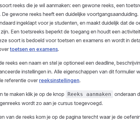
e soort reeks die je wil aanmaken: een gewone reeks, een toetsr
. De gewone reeks heeft een duidelijke voortgangsaanduiding.
ndaard ingeklapt voor je studenten, en maakt duidelijk dat de o
 zijn. Een toetsreeks beperkt de toegang en houdt een activite
deze soort is bedoeld voor toetsen en examens en wordt in deta
 over
toetsen en examens
.
de reeks een naam en stel je optioneel een deadline, beschrijvi
nceerde instellingen in. Alle eigenschappen van dit formulier 
e referentie over
reeksinstellingen
.
n te maken klik je op de knop
onderaan d
Reeks aanmaken
genreeks wordt zo aan je cursus toegevoegd.
n van de reeks kom je op de pagina terecht waar je de oefeni