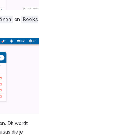
en
ëren
Reeks
en. Dit wordt
rsus die je