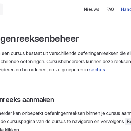
Main Navigation
Nieuws
FAQ
Hand
ngenreeksenbeheer
 een cursus bestaat uit verschillende oefeningenreeksen die e
rschillende oefeningen. Cursusbeheerders kunnen deze reekse
ijderen en herordenen, en ze groeperen in
secties
.
nreeks aanmaken
erder kan onbeperkt oefeningenreeksen binnen je cursus aanm
r de cursuspagina van de cursus te navigeren en vervolgens
R
e klikken.