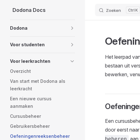
Dodona Docs
Zoeken
K
Skip to content
Sidebar Navigation
Dodona
Oefeni
Voor studenten
Het leerpad van
Voor leerkrachten
bestaan uit ve
Overzicht
bewerken, verw
Van start met Dodona als
leerkracht
Een nieuwe cursus
Oefeninge
aanmaken
Cursusbeheer
Een cursusbehe
Gebruikersbeheer
door eerst naa
Oefeningenreeksenbeheer
aan t
beheren