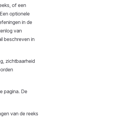
eeks, of een
 Een optionele
efeningen in de
itenlog van
il beschreven in
ng, zichtbaarheid
worden
e pagina. De
ngen van de reeks