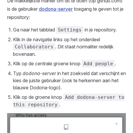
De makkelijkste manier om dit te doen (op github.com)
is de gebruiker
dodona-server
toegang te geven tot je
repository:
Ga naar het tabblad
in je repository.
Settings
Klik in de navigatie links op het onderdeel
. Dit staat normaliter redelijk
Collaborators
bovenaan.
Klik op de centrale groene knop
.
Add people
Typ
dodona-server
in het zoekveld dat verschijnt en
kies de juiste gebruiker (ook te herkennen aan het
blauwe Dodona-logo).
Klik op de groene knop
Add dodona-server to
.
this repository